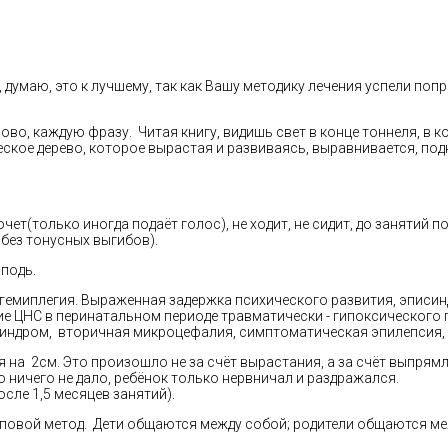
думаю, это к лучшему, так как Вашу методику лечения успели попр
во, каждую фразу. Читая книгу, видишь свет в конце тоннеля, в к
еское дерево, которое вырастая и развиваясь, выравнивается, подн
очет(только иногда подаёт голос), не ходит, не сидит, до занятий 
 без тонусных выгибов).
сподь.
ая гемиплегия. Выраженная задержка психического развития, эписи
ие ЦНС в перинатальном периоде травматически - гипоксического 
синдром, вторичная микроцефалия, симптоматическая эпилепсия,
ся на 2см. Это произошло не за счёт вырастания, а за счёт выпря
о ничего не дало, ребёнок только нервничал и раздражался.
сле 1,5 месяцев занятий).
повой метод. Дети общаются между собой; родители общаются меж