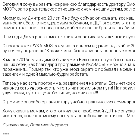
Сегодня я хочу выразить искреннюю благодарность доктору Смо
МОЗГ», за то родительское отношение к нам и нашим детям, за лю
Моему сыну Дмитрию 20 лет. Я не буду сейчас описывать все наши
выписали абсолютно здоровым ребенком, а ДЦП-это результат при
самое страшное...- с сахарным диабетом нас не брали на реабили
Шли годы, Дима рос, а вместе с ним и спастика и мышечные и сус
О программе «РУКА-МОЗГ» я узнала совсем недавно (в декабре 201
ну почему не раньше? Как же четко были описаны основные меха
В марте 2015г. мы с Димой были уже в Белгороде на учебно-прак
наших детей, как благодаря программе «РУКА-МОЗГ» можно значит
поражения... Пример тех, кто уже неоднократно побывал на семи
заданием и одной мыслью-будем работать!!!
Теперь у нас есть программа, разделенная на этапы! Есть четкое 
наконец есть уверенность, что ты на правильном пути! На правил
улучшения, пусть еще не большие, но они есть!!!
Огромное спасибо организатору учебно-практических семинаро
Хочу сказать мамам, кто столкнулся с проблемой ДЦП- не опускай
или тётю», поверьте моему опыту-мы опробовали почти все... Мо
С уважением, Политико Надежда
===