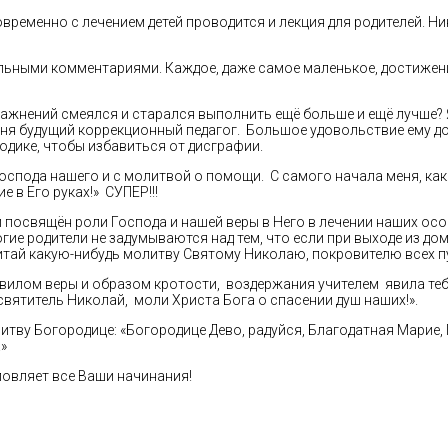
новременно с лечением детей проводится и лекция для родителей. Н
ьными комментариями. Каждое, даже самое маленькое, достижен
ражнений смеялся и старался выполнить ещё больше и ещё лучше? Я
 меня будущий коррекционный педагог. Большое удовольствие ему 
одике, чтобы избавиться от дисграфии.
 Господа нашего и с молитвой о помощи. С самого начала меня, к
е в Его руках!» СУПЕР!!!
и посвящён роли Господа и нашей веры в Него в лечении наших осо
е родители не задумываются над тем, что если при выходе из дом
очитай какую-нибудь молитву Святому Николаю, покровителю всех 
равилом веры и образом кротости, воздержания учителем явила т
вятитель Николай, моли Христа Бога о спасении душ наших!».
литву Богородице: «Богородице Дево, радуйся, Благодатная Марие,
»
ловляет все Ваши начинания!