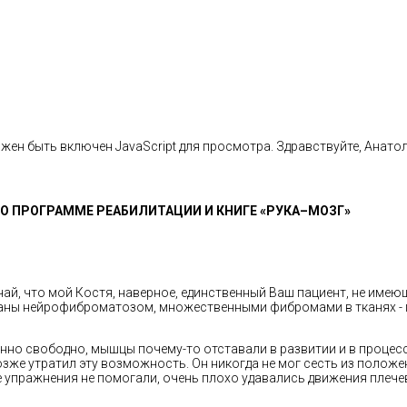
жен быть включен JavaScript для просмотра.
Здравствуйте, Анатол
О ПРОГРАММЕ РЕАБИЛИТАЦИИ И КНИГЕ «РУКА–МОЗГ»
ай, что мой Костя, наверное, единственный Ваш пациент, не имею
ны нейрофиброматозом, множественными фибромами в тканях - го
енно свободно, мышцы почему-то отставали в развитии и в процесс
озже утратил эту возможность. Он никогда не мог сесть из положе
е упражнения не помогали, очень плохо удавались движения плеч