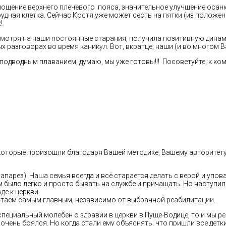
ощение верхнего плечевого пояса, значительное улучшение осанки
ная клетка. Сейчас Костя уже может сесть на пятки (из положения
!
смотря на наши постоянные старания, получила позитивную динам
х разговорах во время каникул. Вот, вкратце, наши (и во многом 
подводным плаванием, думаю, мы уже готовы!!! Посоветуйте, к ко
оторые произошли благодаря Вашей методике, Вашему авторитету
парез). Наша семья всегда и всё старается делать с верой и упов
 было легко и просто бывать на службе и причащать. Но наступил 
де к церкви.
читаем самым главным, независимо от выбранной реабилитации.
 специальный молебен о здравии в церкви в Пуще-Водице, то и мы 
очень боялся. Но когда стали ему объяснять, что пришли все детк