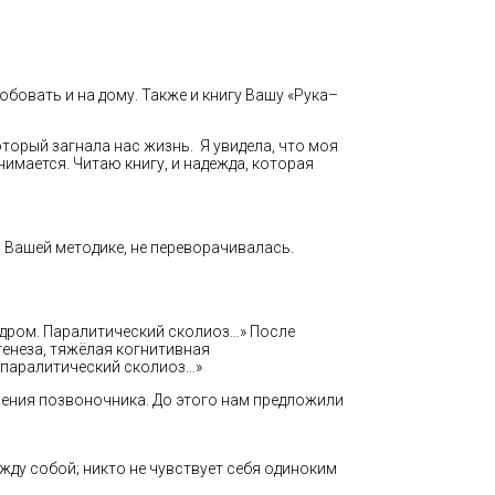
обовать и на дому. Также и книгу Вашу «Рука–
оторый загнала нас жизнь. Я увидела, что моя
имается. Читаю книгу, и надежда, которая
по Вашей методике, не переворачивалась.
ндром. Паралитический сколиоз…» После
генеза, тяжёлая когнитивная
 паралитический сколиоз…»
мления позвоночника. До этого нам предложили
ду собой; никто не чувствует себя одиноким