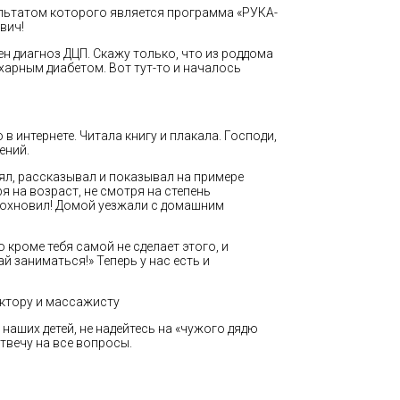
ультатом которого является программа «РУКА-
вич!
ен диагноз ДЦП. Скажу только, что из роддома
харным диабетом. Вот тут-то и началось
 интернете. Читала книгу и плакала. Господи,
ений.
нял, рассказывал и показывал на примере
 на возраст, не смотря на степень
 вдохновил! Домой уезжали с домашним
о кроме тебя самой не сделает этого, и
й заниматься!» Теперь у нас есть и
ктору и массажисту
 наших детей, не надейтесь на «чужого дядю
отвечу на все вопросы.