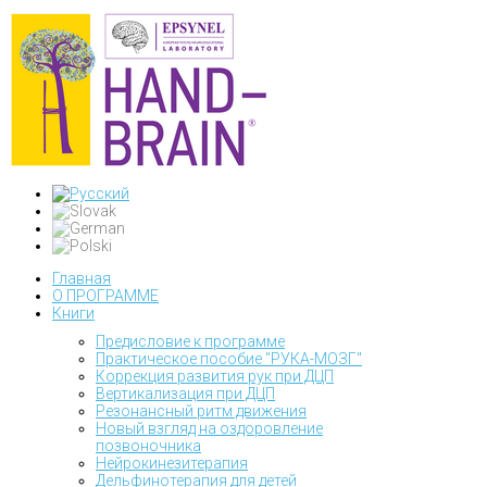
Главная
О ПРОГРАММЕ
Книги
Предисловие к программе
Практическое пособие "РУКА-МОЗГ"
Коррекция развития рук при ДЦП
Вертикализация при ДЦП
Резонансный ритм движения
Новый взгляд на оздоровление
позвоночника
Нейрокинезитерапия
Дельфинотерапия для детей