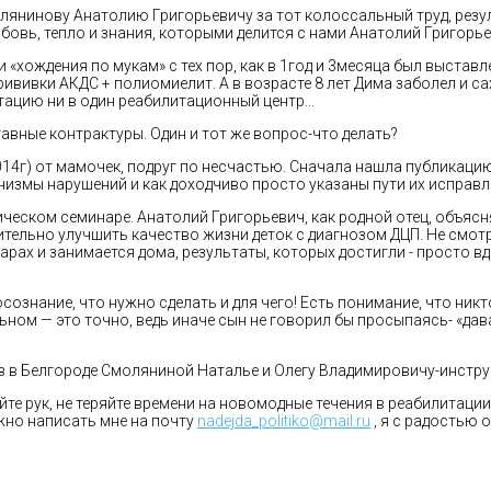
лянинову Анатолию Григорьевичу за тот колоссальный труд, рез
бовь, тепло и знания, которыми делится с нами Анатолий Григорье
 «хождения по мукам» с тех пор, как в 1год и 3месяца был выставл
вивки АКДС + полиомиелит. А в возрасте 8 лет Дима заболел и са
тацию ни в один реабилитационный центр...
тавные контрактуры. Один и тот же вопрос-что делать?
4г) от мамочек, подруг по несчастью. Сначала нашла публикацию в
низмы нарушений и как доходчиво просто указаны пути их исправл
тическом семинаре. Анатолий Григорьевич, как родной отец, объяс
ельно улучшить качество жизни деток с диагнозом ДЦП. Не смотря
нарах и занимается дома, результаты, которых достигли - просто
осознание, что нужно сделать и для чего! Есть понимание, что никт
ьном — это точно, ведь иначе сын не говорил бы просыпаясь- «дава
в в Белгороде Смоляниной Наталье и Олегу Владимировичу-инстру
те рук, не теряйте времени на новомодные течения в реабилитации
жно написать мне на почту
nadejda_politiko@mail.ru
, я с радостью 