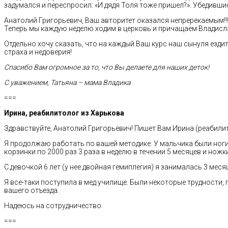
задумался и переспросил: «И дядя Толя тоже пришел?». Убедившис
Анатолий Григорьевич, Ваш авторитет оказался непререкаемым!!! 
Теперь мы каждую неделю ходим в церковь и причащаем Владисл
Отдельно хочу сказать, что на каждый Ваш курс наш сынуля ездит 
страха и недоверия!
Спасибо Вам огромное за то, что Вы делаете для наших деток!
С уважением, Татьяна – мама Владика
===
Ирина, реабилитолог из Харькова
Здравствуйте, Анатолий Григорьевич! Пишет Вам Ирина (реабилит
Я продолжаю работать по вашей методике. У мальчика были ноги
корзинки по 2000 раз 3 раза в неделю в течении 5 месяцев и нож
С девочкой 6 лет (у нее двойная гемиплегия) я занималась 3 меся
Я все-таки поступила в мед училище. Были некоторые трудности, 
вашего отъезда.
Надеюсь на сотрудничество.
===