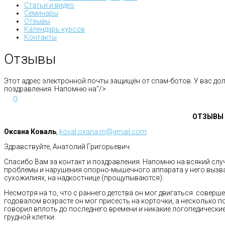
Статьи и видео
Семинары
Отзывы
Календарь курсов
Контакты
Отзывы
Этот адрес электронной почты защищён от спам-ботов. У вас дол
поздравления. Напомню на"/>
0
ОТЗЫВЫ 
Оксана Коваль
,
koval.oxana.m@gmail.com
Здравствуйте, Анатолий Григорьевич.
Спасибо Вам за контакт и поздравления. Напомню на всякий случ
проблемы и нарушения опорно-мышечного аппарата у него вызва
сухожилиях, на надкостнице (прощупываются).
Несмотря на то, что с раннего детства он мог двигаться соверш
годовалом возрасте он мог присесть на корточки, а несколько п
говорил вплоть до последнего времени и никакие логопедически
грудной клетки.