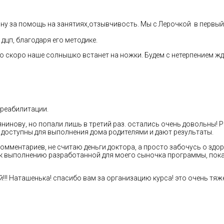
 за помощь на занятиях,отзывчивость. Мы с Лерочкой в первый р
дцп, благодаря его методике.
 скоро наше солнышко встанет на ножки. Будем с нетерпением жд
 реабилитации.
инову, но попали лишь в третий раз. остались очень довольны! Р
 доступны для выполнения дома родителями и дают результаты.
омментариев, не считаю деньги доктора, а просто забочусь о здор
к выполнению разработанной для моего сыночка программы, пока 
!! Наташенька! спасибо вам за организацию курса! это очень тя