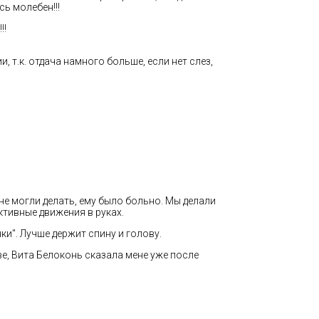
сь молебен!!!
!!
 т.к. отдача намного больше, если нет слез,
е могли делать, ему было больно. Мы делали
ктивные движения в руках.
ки". Лучше держит спину и голову.
ве, Вита Белоконь сказала мене уже после