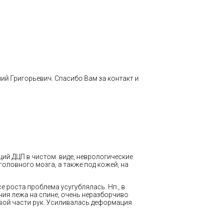
ий Григорьевич. Спасибо Вам за контакт и
щий ДЦП в чистом виде, неврологические
ловного мозга, а также под кожей, на
е роста проблема усугублялась. Нп., в
ния лежа на спине, очень неразборчиво
евой части рук. Усиливалась деформация