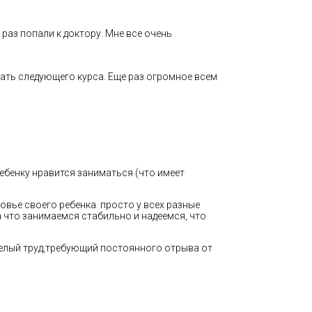
аз попали к доктору. Мне все очень
ать следующего курса. Еще раз огромное всем
ебенку нравится заниматься (что имеет
овье своего ребенка. просто у всех разные
что занимаемся стабильно и надеемся, что
желый труд,требующий постоянного отрыва от