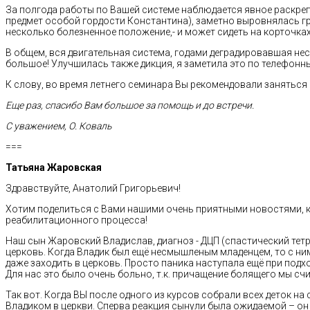
За полгода работы по Вашей системе наблюдается явное раскреп
предмет особой гордости Константина), заметно выровнялась груд
несколько болезненное положение,- и может сидеть на корточках
В общем, вся двигательная система, годами деградировавшая не
большое! Улучшилась также дикция, я заметила это по телефонны
К слову, во время летнего семинара Вы рекомендовали заняться 
Еще раз, спасибо Вам большое за помощь и до встречи.
С уважением, О. Коваль
===
Татьяна Жаровская
Здравствуйте, Анатолий Григорьевич!
Хотим поделиться с Вами нашими очень приятными новостями, к
реабилитационного процесса!
Наш сын Жаровский Владислав, диагноз - ДЦП (спастический тетра
церковь. Когда Владик был ещё несмышленым младенцем, то с ним
даже заходить в церковь. Просто паника наступала ещё при подхо
Для нас это было очень больно, т.к. причащение болящего мы с
Так вот. Когда ВЫ после одного из курсов собрали всех деток на
Владиком в церкви. Сперва реакция сынули была ожидаемой – он 