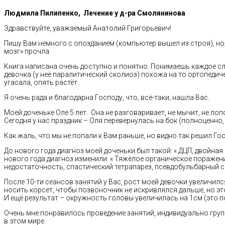
Людмила Пилипенко, Лечение у д-ра Смолянинова
Здравствуйте, уважаемый Анатолий Григорьевич!
Пишу Вам немного с опозданием (компьютер вышел из строя), но, 
мозг» прочла.
Книга написана очень доступно и понятно. Понимаешь каждое сло
девочка (у неё паралитический сколиоз) похожа на то ортопедич
угасала, опять растёт.
Я очень рада и благодарна Господу, что, всё-таки, нашла Вас.
Моей доченьке Оле 5 лет. Она не разговаривает, не мычит, не лоп
Сегодня у нас праздник – Оля перевернулась на бок (полноценно,
Как жаль, что мы не попали к Вам раньше, но видно так решил Го
До нового года диагноз моей доченьки был такой: « ДЦП, двойн
нового года диагноз изменили: « Тяжёлое органическое поражен
недостаточность, спастический тетрапарез, псевдобульбарный 
После 10-ти сеансов занятий у Вас, рост моей девочки увеличил
носить корсет, чтобы позвоночник не искривлялся дальше, но эт
И ещё результат – окружность головы увеличилась на 1см (это по
Очень мне понравилось проведение занятий, индивидуально груп
в этом мире.