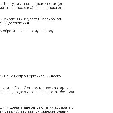
. Растут мышцы на руках и ногах (это
 стоя на коленях) - правда, пока это
ику и уже явные успехи! Спасибо Вам
Ваши) достижения.
му обратиться по этому вопросу.
 и Вашей мудрой организации всего
анием на Бога. С сыном мы всегда ходили в
период, когда сынок подрос и стал бояться
решили сделать ещё одну попытку побывать с
и и с ними Анатолий Григорьевич, Владик