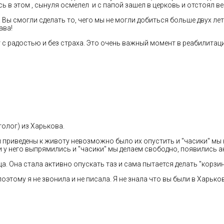
ь в этом , сынуля осмелел и с папой зашел в церковь и отстоял ве
Вы смогли сделать то, чего мы не могли добиться больше двух лет!
ава!
с радостью и без страха. Это очень важный момент в реабилитации,
олог) из Харькова.
 приведены к животу невозможно было их опустить и "часики" мы н
ки у него выпрямились и "часики" мы делаем свободно, появились а
ца. Она стала активно опускать таз и сама пытается делать "корзин
поэтому я не звонила и не писала. Я не знала что вы были в Харько