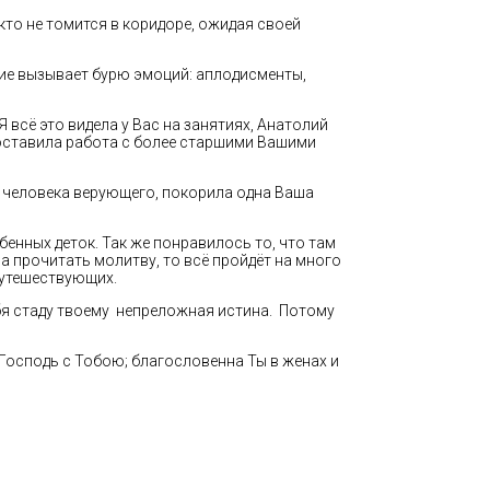
икто не томится в коридоре, ожидая своей
ие вызывает бурю эмоций: аплодисменты,
 всё это видела у Вас на занятиях, Анатолий
доставила работа с более старшими Вашими
ак человека верующего, покорила одна Ваша
бенных деток. Так же понравилось то, что там
а прочитать молитву, то всё пройдёт на много
путешествующих.
ебя стаду твоему непреложная истина. Потому
 Господь с Тобою; благословенна Ты в женах и