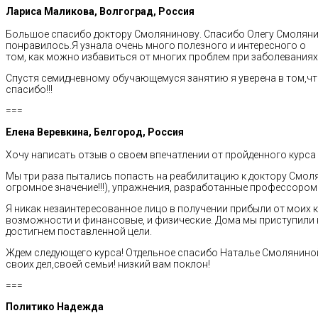
Лариса Маликова, Волгоград, Россия
Большое спасибо доктору Смолянинову. Спасибо Олегу Смолянину
понравилось.Я узнала очень много полезного и интересного о
том, как можно избавиться от многих проблем при заболеваниях 
Спустя семидневному обучающемуся занятию я уверена в том,что
спасибо!!!
===
Елена Веревкина, Белгород, Россия
Хочу написать отзыв о своем впечатлении от пройденного курса
Мы три раза пытались попасть на реабилитацию к доктору Смолян
огромное значение!!!), упражнения, разработанные профессором
Я никак незаинтересованное лицо в получении прибыли от моих к
возможности и финансовые, и физические. Дома мы приступили 
достигнем поставленной цели.
Ждем следующего курса! Отдельное спасибо Наталье Смоляниной!
своих дел,своей семьи! низкий вам поклон!
===
Политико Надежда