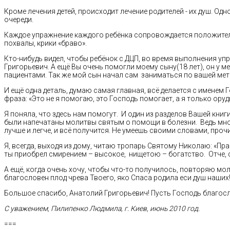
Кроме лечения детей, происходит лечение родителей - их душ. Од
очереди.
Каждое упражнение каждого ребёнка сопровождается положител
похвалы, крики «браво».
Кто-нибудь видел, чтобы ребёнок с ДЦП, во время выполнения уп
Григорьевич. А ещё Вы очень помогли моему сыну(18 лет), он у
пациентами. Так же мой сын начал сам заниматься по вашей мет
И ещё одна деталь, думаю самая главная, всё делается с именем
фраза: «Это не я помогаю, это Господь помогает, а я только оруди
Я поняла, что здесь нам помогут. И один из разделов Вашей книг
были напечатаны молитвы святым о помощи в болезни. Ведь многи
лучше и легче, и всё получится. Не умеешь своими словами, пр
Я, всегда, выходя из дому, читаю тропарь Святому Николаю: «П
ты приобрел смирением – высокое, нищетою – богатство. Отче, с
А ещё, когда очень хочу, чтобы что-то получилось, повторяю мо
благословен плод чрева Твоего, яко Спаса родила еси душ наших!
Большое спасибо, Анатолий Григорьевич! Пусть Господь благос
С уважением, Пилипенко Людмила, г. Киев, июнь 2010 год.
===